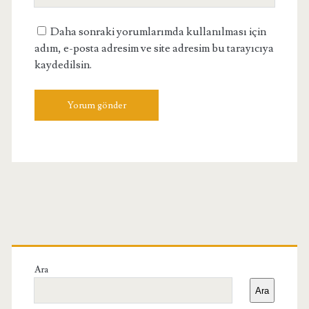
Adresiniz
Daha sonraki yorumlarımda kullanılması için
adım, e-posta adresim ve site adresim bu tarayıcıya
kaydedilsin.
Birincil
Yan
Ara
Ara