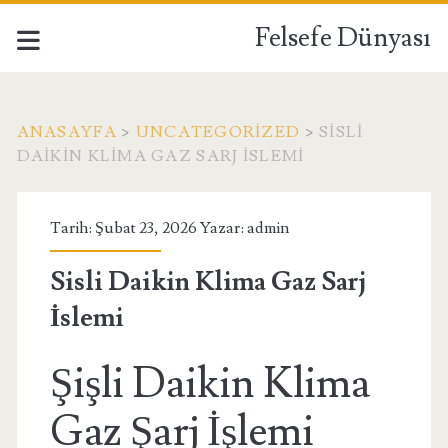
Felsefe Dünyası
ANASAYFA
>
UNCATEGORIZED
>
SISLI
DAIKIN KLIMA GAZ SARJ İSLEMI
Tarih: Şubat 23, 2026 Yazar:
admin
Sisli Daikin Klima Gaz Sarj
İslemi
Şişli Daikin Klima
Gaz Şarj İşlemi