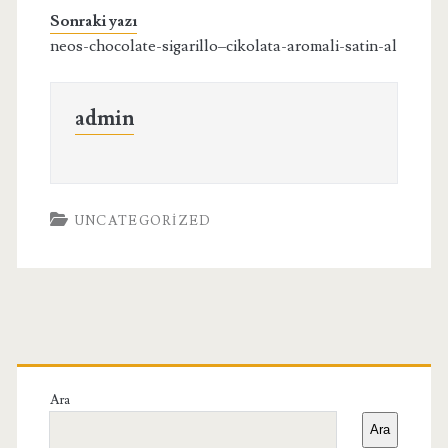
Sonraki yazı
neos-chocolate-sigarillo–cikolata-aromali-satin-al
admin
UNCATEGORIZED
Birincil
Yan
Ara
Ara