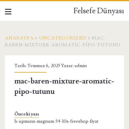
Felsefe Dünyası
ANASAYFA
>
UNCATEGORIZED
>
MAC-
BAREN-MIXTURE-AROMATIC-PIPO-TUTUNU
Tarih: Temmuz 6, 2025 Yazar:
admin
mac-baren-mixture-aromatic-
pipo-tutunu
Önceki yazı
h-upmann-magnum-54-10s-freeshop-fiyat