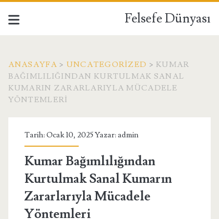
Felsefe Dünyası
ANASAYFA
>
UNCATEGORIZED
>
KUMAR
BAĞIMLILIĞINDAN KURTULMAK SANAL
KUMARIN ZARARLARIYLA MÜCADELE
YÖNTEMLERI
Tarih: Ocak 10, 2025 Yazar:
admin
Kumar Bağımlılığından
Kurtulmak Sanal Kumarın
Zararlarıyla Mücadele
Yöntemleri