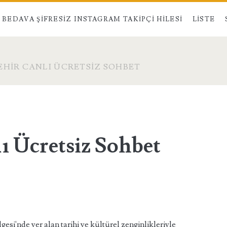
BEDAVA ŞIFRESIZ INSTAGRAM TAKIPÇI HILESI
LISTE
EHIR CANLI ÜCRETSIZ SOHBET
ı Ücretsiz Sohbet
esi'nde yer alan tarihi ve kültürel zenginlikleriyle