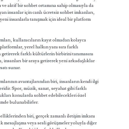
ı ve aktif bir sohbet ortamına sahip olmasıyla da
an insanlar için canlı ücretsiz sohbet imkanları,
eni insanlarla tanışmak için ideal bir platform
ormları, kullanıcıların kayıt olmadan kolayca
latformlar, yerel halkın yanı sıra farklı
 getirerek farklı kültürlerin birbirini tanımasını
ı, insanları bir araya getirerek yeni arkadaşlıklar
satı sunar.
rmlarının avantajlarından biri, insanların kendi ilgi
ridir. Spor, müzik, sanat, seyahat gibi farklı
ydukları konularda sohbet edebilecekleri özel
imde bulunabilirler.
elliklerinden biri, gerçek zamanlı iletişim imkanı
ak mesajlaşma veya sesli görüşmeler yoluyla diğer