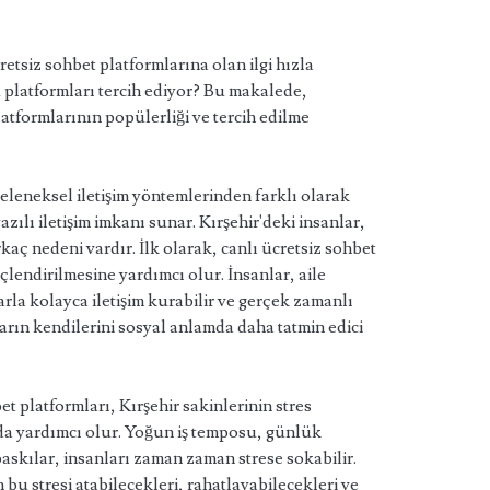
etsiz sohbet platformlarına olan ilgi hızla
 platformları tercih ediyor? Bu makalede,
latformlarının popülerliği ve tercih edilme
geleneksel iletişim yöntemlerinden farklı olarak
zılı iletişim imkanı sunar. Kırşehir'deki insanlar,
rkaç nedeni vardır. İlk olarak, canlı ücretsiz sohbet
çlendirilmesine yardımcı olur. İnsanlar, aile
larla kolayca iletişim kurabilir ve gerçek zamanlı
ların kendilerini sosyal anlamda daha tatmin edici
et platformları, Kırşehir sakinlerinin stres
da yardımcı olur. Yoğun iş temposu, günlük
askılar, insanları zaman zaman strese sokabilir.
 bu stresi atabilecekleri, rahatlayabilecekleri ve