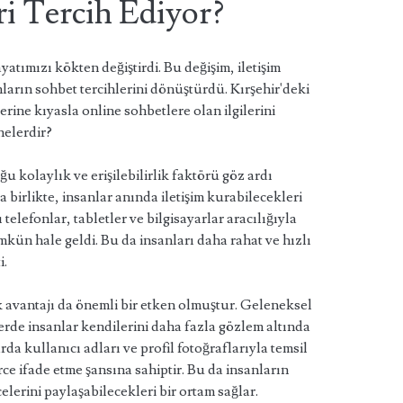
ri Tercih Ediyor?
yatımızı kökten değiştirdi. Bu değişim, iletişim
nların sohbet tercihlerini dönüştürdü. Kırşehir'deki
erine kıyasla online sohbetlere olan ilgilerini
nelerdir?
u kolaylık ve erişilebilirlik faktörü göz ardı
 birlikte, insanlar anında iletişim kurabilecekleri
 telefonlar, tabletler ve bilgisayarlar aracılığıyla
kün hale geldi. Bu da insanları daha rahat ve hızlı
i.
k avantajı da önemli bir etken olmuştur. Geleneksel
erde insanlar kendilerini daha fazla gözlem altında
da kullanıcı adları ve profil fotoğraflarıyla temsil
rce ifade etme şansına sahiptir. Bu da insanların
lerini paylaşabilecekleri bir ortam sağlar.