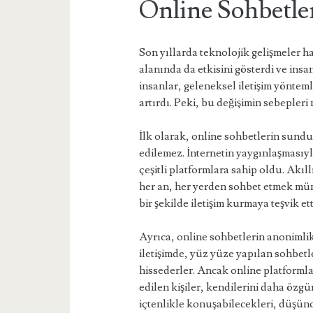
Online Sohbetle
Son yıllarda teknolojik gelişmeler ha
alanında da etkisini gösterdi ve insa
insanlar, geleneksel iletişim yönteml
artırdı. Peki, bu değişimin sebepleri 
İlk olarak, online sohbetlerin sunduğ
edilemez. İnternetin yaygınlaşmasıyla
çeşitli platformlara sahip oldu. Akıllı
her an, her yerden sohbet etmek müm
bir şekilde iletişim kurmaya teşvik ett
Ayrıca, online sohbetlerin anonimli
iletişimde, yüz yüze yapılan sohbetl
hissederler. Ancak online platformlar
edilen kişiler, kendilerini daha özgü
içtenlikle konuşabilecekleri, düşünce