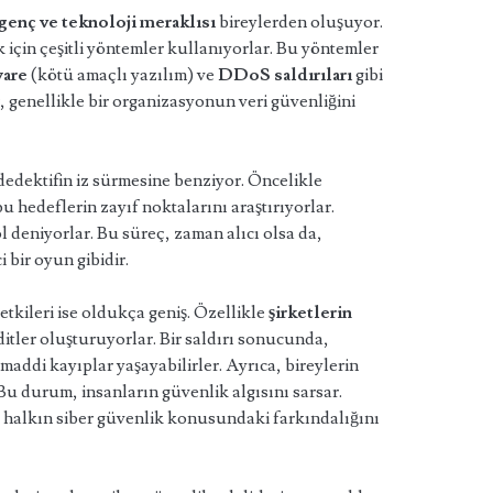
genç ve teknoloji meraklısı
bireylerden oluşuyor.
k için çeşitli yöntemler kullanıyorlar. Bu yöntemler
are
(kötü amaçlı yazılım) ve
DDoS saldırıları
gibi
ar, genellikle bir organizasyonun veri güvenliğini
 dedektifin iz sürmesine benziyor. Öncelikle
bu hedeflerin zayıf noktalarını araştırıyorlar.
l deniyorlar. Bu süreç, zaman alıcı olsa da,
 bir oyun gibidir.
etkileri ise oldukça geniş. Özellikle
şirketlerin
tler oluşturuyorlar. Bir saldırı sonucunda,
e maddi kayıplar yaşayabilirler. Ayrıca, bireylerin
r. Bu durum, insanların güvenlik algısını sarsar.
rel halkın siber güvenlik konusundaki farkındalığını