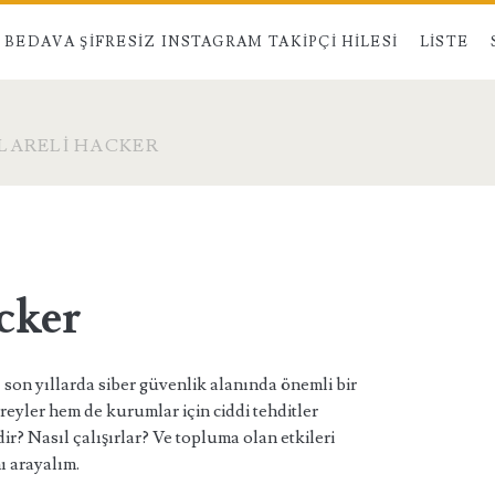
BEDAVA ŞIFRESIZ INSTAGRAM TAKIPÇI HILESI
LISTE
LARELI HACKER
cker
, son yıllarda siber güvenlik alanında önemli bir
eyler hem de kurumlar için ciddi tehditler
ir? Nasıl çalışırlar? Ve topluma olan etkileri
nı arayalım.