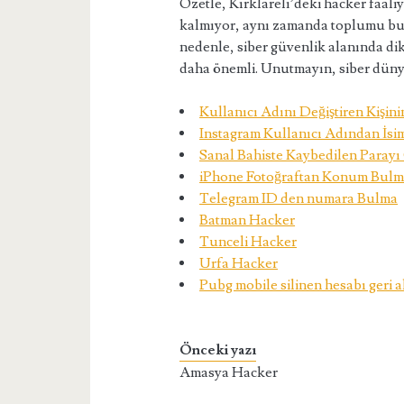
Özetle, Kırklareli’deki hacker faaliy
kalmıyor, aynı zamanda toplumu bu 
nedenle, siber güvenlik alanında d
daha önemli. Unutmayın, siber düny
Kullanıcı Adını Değiştiren Kişin
Instagram Kullanıcı Adından İs
Sanal Bahiste Kaybedilen Parayı
iPhone Fotoğraftan Konum Bul
Telegram ID den numara Bulma
Batman Hacker
Tunceli Hacker
Urfa Hacker
Pubg mobile silinen hesabı geri a
Önceki yazı
Amasya Hacker