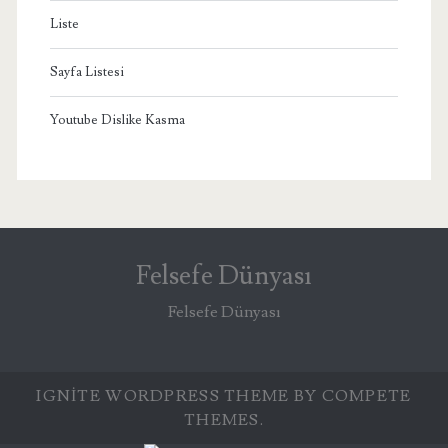
Liste
Sayfa Listesi
Youtube Dislike Kasma
Felsefe Dünyası
Felsefe Dünyası
IGNITE WORDPRESS THEME
BY COMPETE
THEMES.