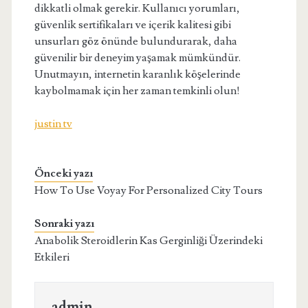
dikkatli olmak gerekir. Kullanıcı yorumları,
güvenlik sertifikaları ve içerik kalitesi gibi
unsurları göz önünde bulundurarak, daha
güvenilir bir deneyim yaşamak mümkündür.
Unutmayın, internetin karanlık köşelerinde
kaybolmamak için her zaman temkinli olun!
justin tv
Önceki yazı
How To Use Voyay For Personalized City Tours
Sonraki yazı
Anabolik Steroidlerin Kas Gerginliği Üzerindeki
Etkileri
admin