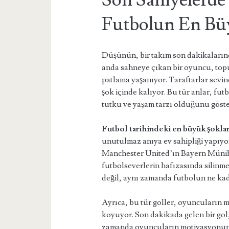
Son Saniyelerde
Futbolun En Büy
Düşünün, bir takım son dakikaları
anda sahneye çıkan bir oyuncu, topu
patlama yaşanıyor. Taraftarlar sevi
şok içinde kalıyor. Bu tür anlar, fu
tutku ve yaşam tarzı olduğunu göste
Futbol tarihindeki en büyük şokla
unutulmaz anıya ev sahipliği yapıyo
Manchester United’ın Bayern Münih’e
futbolseverlerin hafızasında silinme
değil, aynı zamanda futbolun ne ka
Ayrıca, bu tür goller, oyuncuların 
koyuyor. Son dakikada gelen bir gol
zamanda oyuncuların motivasyonunu a