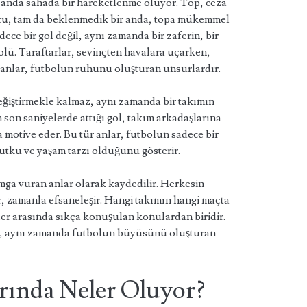
 anda sahada bir hareketlenme oluyor. Top, ceza
uncu, tam da beklenmedik bir anda, topa mükemmel
dece bir gol değil, aynı zamanda bir zaferin, bir
lü. Taraftarlar, sevinçten havalara uçarken,
r anlar, futbolun ruhunu oluşturan unsurlardır.
eğiştirmekle kalmaz, aynı zamanda bir takımın
 son saniyelerde attığı gol, takım arkadaşlarına
a motive eder. Bu tür anlar, futbolun sadece bir
utku ve yaşam tarzı olduğunu gösterir.
amga vuran anlar olarak kaydedilir. Herkesin
, zamanla efsaneleşir. Hangi takımın hangi maçta
ler arasında sıkça konuşulan konulardan biridir.
eğil, aynı zamanda futbolun büyüsünü oluşturan
rında Neler Oluyor?