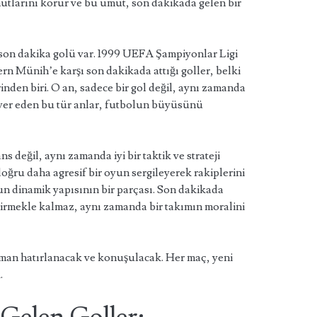
tlarını korur ve bu umut, son dakikada gelen bir
 son dakika golü var. 1999 UEFA Şampiyonlar Ligi
rn Münih’e karşı son dakikada attığı goller, belki
inden biri. O an, sadece bir gol değil, aynı zamanda
a yer eden bu tür anlar, futbolun büyüsünü
s değil, aynı zamanda iyi bir taktik ve strateji
oğru daha agresif bir oyun sergileyerek rakiplerini
un dinamik yapısının bir parçası. Son dakikada
ştirmekle kalmaz, aynı zamanda bir takımın moralini
aman hatırlanacak ve konuşulacak. Her maç, yeni
.