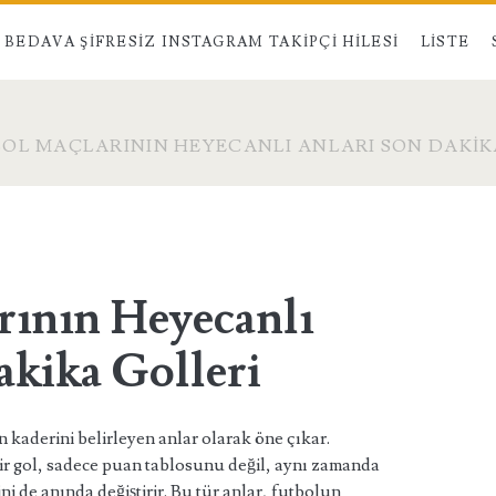
BEDAVA ŞIFRESIZ INSTAGRAM TAKIPÇI HILESI
LISTE
OL MAÇLARININ HEYECANLI ANLARI SON DAKIK
rının Heyecanlı
akika Golleri
n kaderini belirleyen anlar olarak öne çıkar.
bir gol, sadece puan tablosunu değil, aynı zamanda
ni de anında değiştirir. Bu tür anlar, futbolun