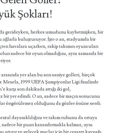
 Gelen Goller:
ük Şokları!
nda gerideyken, herkes umudunu kaybetmişken, bir
 ağlarla buluşturuyor. İşte o an, stadyumda bir
nçten havalara uçarken, rakip takımın oyuncuları
tbolun sadece bir oyun olmadığını, aynı zamanda bir
riyor.
r
arasında yer alan bu son saniye golleri, birçok
r. Mesela, 1999 UEFA Şampiyonlar Ligi finalinde
 karşı son dakikada attığı iki gol,
z bir yer edindi. O an, sadece bir maçın sonucunu
dar öngörülemez olduğunu da gözler önüne serdi.
mental dayanıklılığını ve takım ruhunu da ortaya
, sadece bir puan kazandırmakla kalmaz, aynı
rtırır ve gelecek maçlar için bir cesaret kaynağı