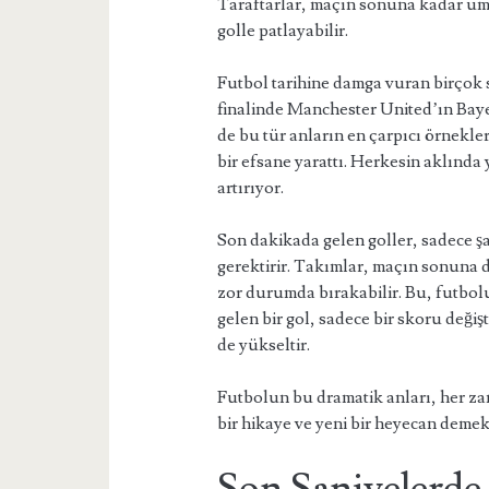
Taraftarlar, maçın sonuna kadar umu
golle patlayabilir.
Futbol tarihine damga vuran birçok
finalinde Manchester United’ın Baye
de bu tür anların en çarpıcı örnekler
bir efsane yarattı. Herkesin aklınd
artırıyor.
Son dakikada gelen goller, sadece şan
gerektirir. Takımlar, maçın sonuna d
zor durumda bırakabilir. Bu, futbol
gelen bir gol, sadece bir skoru deği
de yükseltir.
Futbolun bu dramatik anları, her z
bir hikaye ve yeni bir heyecan demek