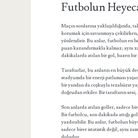
Futbolun Heyeca
Maçın sonlarına yaklaşıldığında, tak
korumak için savunmaya çekilirken,
yönlendirir. Bu anlar, futbolun en he
puan kazandırmakla kalmaz; aynı za
dakikalarda atılan bir gol, bazen bir
Taraftarlar, bu anların en büyük des
stadyumda bir enerji patlaması yaşan
bir yandan da coşkuyla tezahürat y
doğrudan etkiler. Bir taraftarın ses
Son anlarda atılan goller, sadece bir
Bir futbolcu, son dakikada attığı go
yazdırabilir. Bu anlar, futbolun bü
sadece birer istatistik değil; aynı za
doludur.