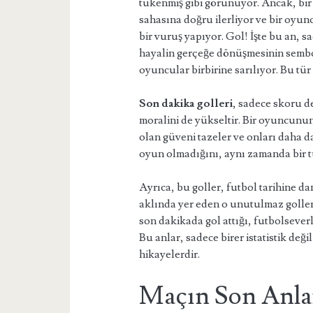
tükenmiş gibi görünüyor. Ancak, bir
sahasına doğru ilerliyor ve bir oy
bir vuruş yapıyor. Gol! İşte bu an, sa
hayalin gerçeğe dönüşmesinin sembo
oyuncular birbirine sarılıyor. Bu tü
Son dakika golleri
, sadece skoru d
moralini de yükseltir. Bir oyuncunun
olan güveni tazeler ve onları daha d
oyun olmadığını, aynı zamanda bir t
Ayrıca, bu goller, futbol tarihine d
aklında yer eden o unutulmaz goller
son dakikada gol attığı, futbolsever
Bu anlar, sadece birer istatistik d
hikayelerdir.
Maçın Son Anla