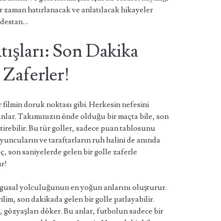
r zaman hatırlanacak ve anlatılacak hikayeler
r destan…
tışları: Son Dakika
 Zaferler!
r filmin doruk noktası gibi. Herkesin nefesini
 anlar. Takımınızın önde olduğu bir maçta bile, son
ştirebilir. Bu tür goller, sadece puan tablosunu
uncuların ve taraftarların ruh halini de anında
ç, son saniyelerde gelen bir golle zaferle
r!
uygusal yolculuğunun en yoğun anlarını oluşturur.
lim, son dakikada gelen bir golle patlayabilir.
, gözyaşları döker. Bu anlar, futbolun sadece bir