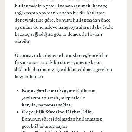
kullanmak için yeterli zaman tanımak, kazanç
sağlamanın anahtarlarından biridir. Kullanıcı
deneyimlerine göre, bonusu kullanmadan önce
oyunları denemek ve hangi oyunların daha fazla
kazanç sağladığını gözlemlemek de faydalı
olabilir.
Unutmayın ki, deneme bonusları eğlenceli bir
fırsat sunar, ancak bu süreci yönetmek için
dikkatli olmalısınız. İşte dikkat edilmesi gereken
bazı noktalar:
Bonus Şartlarını Okuyun:
Kullanım
şartlarını anlamak, sürprizlerle
karşılaşmamanızı sağlar.
Geçerlilik Süresine Dikkat Edin:
Bonusun süresi dolmadan kullanmanız
gerektiğini unutmayın.