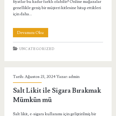
fiyatlar bu kadar farklı olabilir? Online mağazalar
genellikle geniş bir müşteri kitlesine hitap ettikleri
için daha…
Cialis
Devamını Oku
20
UNCATEGORIZED
mg
Tablet
Fiyatları
Tarih: Ağustos 23, 2024 Yazar:
admin
Online
ve
Salt Likit ile Sigara Bırakmak
Fiziksel
Mümkün mü
Mağazalar
Salt likit, e-sigara kullanımı için geliştirilmiş bir