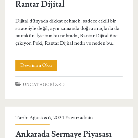
Crypto
Rantar Dijital
Safety
Dijital dünyada dikkat çekmek, sadece etkili bir
stratejiyle değil, aynı zamanda doğru araçlarla da
mümkün. İşte tam bu noktada, Rantar Dijital öne
çıkıyor. Peki, Rantar Dijital nedir ve neden bu…
Rantar
Devamını Oku
Dijital
UNCATEGORIZED
Tarih: Ağustos 6, 2024 Yazar:
admin
Ankarada Sermaye Piyasası