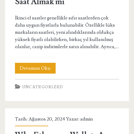
Saat Almak mı
İkinci el saatler genellikle sıfır saatlerden çok
daha uygun fiyatlarla bulunabilir. Özellikle lüks
markaların saatleri, yeni alındıklarında oldukça
yüksek fiyatlı olabilirken, birkaç yıl kullanılmış
olanlar, cazip indirimlerle satın alınabilir. Ayrıca,…
İkinci
Devamını Oku
El
UNCATEGORIZED
Saat
Almak
mı
Tarih: Ağustos 20, 2024 Yazar:
admin
Sıfır
Saat