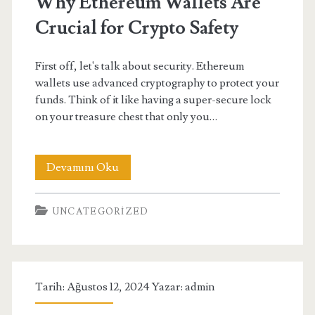
Why Ethereum Wallets Are
Almak
Crucial for Crypto Safety
mı
First off, let's talk about security. Ethereum
wallets use advanced cryptography to protect your
funds. Think of it like having a super-secure lock
on your treasure chest that only you…
Why
Devamını Oku
Ethereum
UNCATEGORIZED
Wallets
Are
Crucial
Tarih: Ağustos 12, 2024 Yazar:
admin
for