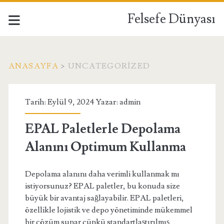
Felsefe Dünyası
ANASAYFA
>
UNCATEGORIZED
Kategori:
Tarih: Eylül 9, 2024 Yazar:
admin
<span>Uncategorized</
EPAL Paletlerle Depolama
Alanını Optimum Kullanma
Depolama alanını daha verimli kullanmak mı
istiyorsunuz? EPAL paletler, bu konuda size
büyük bir avantaj sağlayabilir. EPAL paletleri,
özellikle lojistik ve depo yönetiminde mükemmel
bir çözüm sunar çünkü standartlaştırılmış