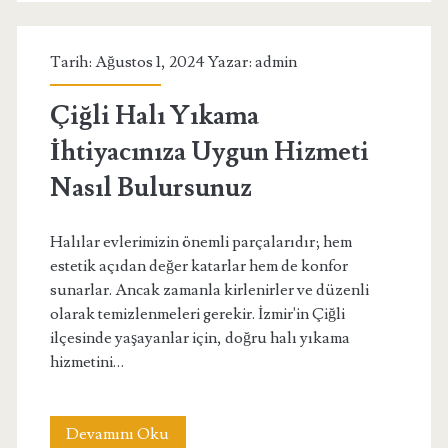
ile
Tarih: Ağustos 1, 2024 Yazar:
admin
Sosyal
Medya
Çiğli Halı Yıkama
Performansınızı
İhtiyacınıza Uygun Hizmeti
Artırın
Nasıl Bulursunuz
Halılar evlerimizin önemli parçalarıdır; hem
estetik açıdan değer katarlar hem de konfor
sunarlar. Ancak zamanla kirlenirler ve düzenli
olarak temizlenmeleri gerekir. İzmir'in Çiğli
ilçesinde yaşayanlar için, doğru halı yıkama
hizmetini…
Çiğli
Devamını Oku