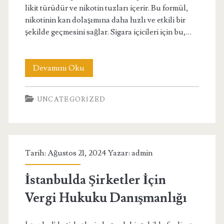
likit türüdür ve nikotin tuzları içerir. Bu formül,
nikotinin kan dolaşımına daha hızlı ve etkili bir
şekilde geçmesini sağlar. Sigara içicileri için bu,…
Salt
Devamını Oku
Likit
UNCATEGORIZED
ile
Sigara
Bırakmak
Tarih: Ağustos 21, 2024 Yazar:
admin
Mümkün
mü
İstanbulda Şirketler İçin
Vergi Hukuku Danışmanlığı