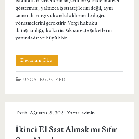
İstanbul'da şirketlerin başarılı bir şekilde faaliyet
göstermesi, yalnızca iş stratejilerini değil, aynı
zamanda vergi yükümlülüklerini de doğru
yönetmelerini gerektirir. Vergi hukuku
danışmanlığı, bu karmaşık süreçte şirketlerin
yanındadır ve büyük bir…
İstanbulda
Devamını Oku
Şirketler
UNCATEGORIZED
İçin
Vergi
Hukuku
Tarih: Ağustos 21, 2024 Yazar:
admin
Danışmanlığı
İkinci El Saat Almak mı Sıfır