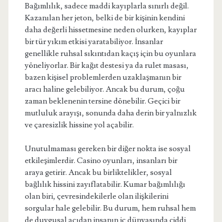
Bağımlılık, sadece maddi kayıplarla sınırlı değil.
Kazanılan her jeton, belki de bir kişinin kendini
daha değerli hissetmesine neden olurken, kayıplar
bir tür yıkım etkisi yaratabiliyor. İnsanlar
genellikle ruhsal sıkıntıdan kaçış için bu oyunlara
yöneliyorlar. Bir kağıt destesi ya da rulet masası,
bazen kişisel problemlerden uzaklaşmanın bir
aracı haline gelebiliyor. Ancak bu durum, çoğu
zaman beklenenin tersine dönebilir. Geçici bir
mutluluk arayışı, sonunda daha derin bir yalnızlık
ve çaresizlik hissine yol açabilir.
Unutulmaması gereken bir diğer nokta ise sosyal
etkileşimlerdir. Casino oyunları, insanları bir
araya getirir. Ancak bu birliktelikler, sosyal
bağlılık hissini zayıflatabilir. Kumar bağımlılığı
olan biri, çevresindekilerle olan ilişkilerini
sorgular hale gelebilir. Bu durum, hem ruhsal hem
de duygusal açıdan insanın iç dünyasında ciddi