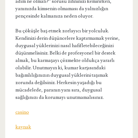
adım ne olmalı?” sorusu zihninizi kemirirken,
yanınızda kimsenin olmaması da yalnızlığın
pençesinde kalmanıza neden oluyor.
Bu çöküşle baş etmek zorlayıcı bir yolculuk.
Kendinizi derin düşüncelere kaptırmamak yerine,
duygusal yüklerinizi nasıl hafifletebileceğinizi
düşünmelisiniz. Belki de profesyonel bir destek
almak, bu karmaşayı çözmekte oldukça yararlı
olabilir. Unutmayın ki, kumar karşısındaki
bağımlılığınızın duygusal yüklerini taşımak
zorunda değilsiniz. Herkesin yaşadığı bu
mücadelede, paranın yanı sıra, duygusal
sağlığınızı da korumayı unutmamalısınız.
casino
kaynak