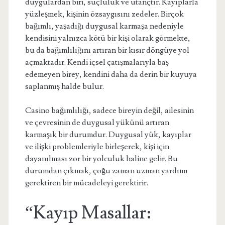
duygulardan biri, suçluluk ve utançtır. Kayıplarla
yüzleşmek, kişinin özsaygısını zedeler. Birçok
bağımlı, yaşadığı duygusal karmaşa nedeniyle
kendisini yalnızca kötü bir kişi olarak görmekte,
bu da bağımlılığını artıran bir kısır döngüye yol
açmaktadır. Kendi içsel çatışmalarıyla baş
edemeyen birey, kendini daha da derin bir kuyuya
saplanmış halde bulur.
Casino bağımlılığı, sadece bireyin değil, ailesinin
ve çevresinin de duygusal yükünü artıran
karmaşık bir durumdur. Duygusal yük, kayıplar
ve ilişki problemleriyle birleşerek, kişi için
dayanılması zor bir yolculuk haline gelir. Bu
durumdan çıkmak, çoğu zaman uzman yardımı
gerektiren bir mücadeleyi gerektirir.
“Kayıp Masallar: