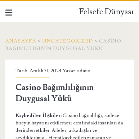
Felsefe Dünyası
ANASAYFA
>
UNCATEGORIZED
>
CASINO
BAĞIMLILIĞININ DUYGUSAL YÜKÜ
Tarih: Aralık 31, 2024 Yazar:
admin
Casino Bağımlılığının
Duygusal Yükü
Kaybedilen İlişkiler
: Casino bağımlılığı, sadece
bireyin hayatını etkilemez; etrafındaki insanları da
derinden etkiler. Aileler, arkadaşlar ve
sevdiklerimiz… Hepsi kaybedilen zamanın ve