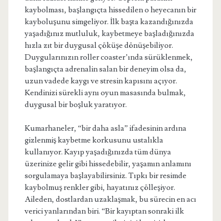
kaybolması, başlangıçta hissedilen o heyecanın bir
kayboluşunu simgeliyor. İlk başta kazandığınızda
yaşadığınız mutluluk, kaybetmeye başladığınızda
hızla zıt bir duygusal çöküşe dönüşebiliyor.
Duygularınızın roller coaster’ında sürüklenmek,
başlangıçta adrenalin salan bir deneyim olsa da,
uzun vadede kaygı ve stresin kapısını açıyor.
Kendinizi sürekli aynı oyun masasında bulmak,
duygusal bir boşluk yaratıyor.
Kumarhaneler, “bir daha asla” ifadesinin ardına
gizlenmiş kaybetme korkusunu ustalıkla
kullanıyor. Kayıp yaşadığınızda tüm dünya
üzerinize gelir gibi hissedebilir, yaşamın anlamını
sorgulamaya başlayabilirsiniz. Tıpkı bir resimde
kaybolmuş renkler gibi, hayatınız çölleşiyor.
Aileden, dostlardan uzaklaşmak, bu sürecin en acı
verici yanlarından biri. “Bir kayıptan sonraki ilk