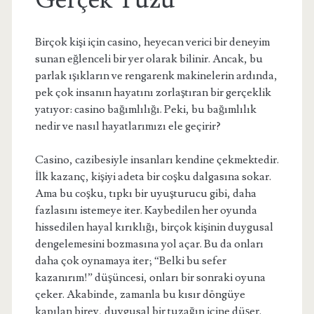
Gerçek Yüzü”
Birçok kişi için casino, heyecan verici bir deneyim
sunan eğlenceli bir yer olarak bilinir. Ancak, bu
parlak ışıkların ve rengarenk makinelerin ardında,
pek çok insanın hayatını zorlaştıran bir gerçeklik
yatıyor: casino bağımlılığı. Peki, bu bağımlılık
nedir ve nasıl hayatlarımızı ele geçirir?
Casino, cazibesiyle insanları kendine çekmektedir.
İlk kazanç, kişiyi adeta bir coşku dalgasına sokar.
Ama bu coşku, tıpkı bir uyuşturucu gibi, daha
fazlasını istemeye iter. Kaybedilen her oyunda
hissedilen hayal kırıklığı, birçok kişinin duygusal
dengelemesini bozmasına yol açar. Bu da onları
daha çok oynamaya iter; “Belki bu sefer
kazanırım!” düşüncesi, onları bir sonraki oyuna
çeker. Akabinde, zamanla bu kısır döngüye
kapılan birey, duygusal bir tuzağın içine düşer.