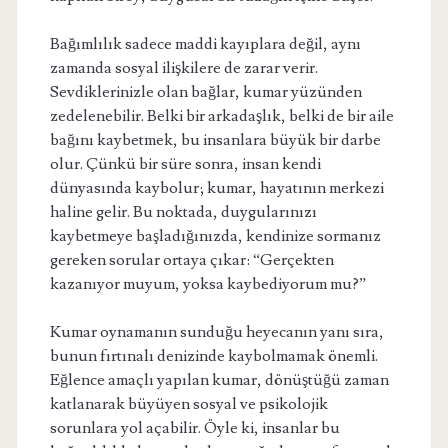
Bağımlılık sadece maddi kayıplara değil, aynı
zamanda sosyal ilişkilere de zarar verir.
Sevdiklerinizle olan bağlar, kumar yüzünden
zedelenebilir. Belki bir arkadaşlık, belki de bir aile
bağını kaybetmek, bu insanlara büyük bir darbe
olur. Çünkü bir süre sonra, insan kendi
dünyasında kaybolur; kumar, hayatının merkezi
haline gelir. Bu noktada, duygularınızı
kaybetmeye başladığınızda, kendinize sormanız
gereken sorular ortaya çıkar: “Gerçekten
kazanıyor muyum, yoksa kaybediyorum mu?”
Kumar oynamanın sunduğu heyecanın yanı sıra,
bunun fırtınalı denizinde kaybolmamak önemli.
Eğlence amaçlı yapılan kumar, dönüştüğü zaman
katlanarak büyüyen sosyal ve psikolojik
sorunlara yol açabilir. Öyle ki, insanlar bu