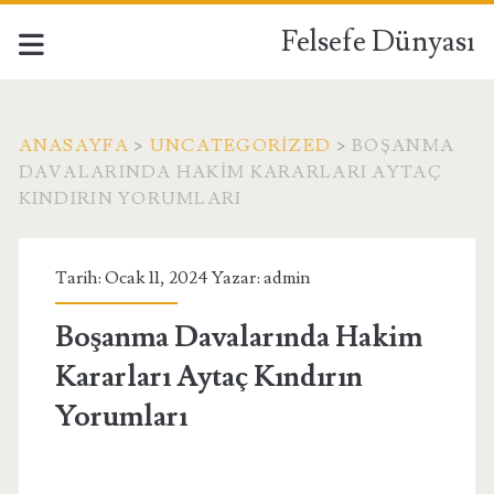
Felsefe Dünyası
ANASAYFA
>
UNCATEGORIZED
>
BOŞANMA
DAVALARINDA HAKIM KARARLARI AYTAÇ
KINDIRIN YORUMLARI
Tarih: Ocak 11, 2024 Yazar:
admin
Boşanma Davalarında Hakim
Kararları Aytaç Kındırın
Yorumları