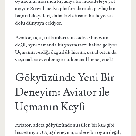
oyuncular arasında kıyasıya bir mücadeleye yol
açıyor. Sosyal medya platformlarında paylaşılan
başarı hikayeleri, daha fazla insanı bu heyecan
dolu dünyaya çekiyor.
Aviator, uçuş tutkunları için sadece bir oyun
değil; aynı zamanda bir yaşam tarzı haline geliyor.
Uçmanın verdiği özgürlük hissini, sanal ortamda
yaşamak isteyenler için mükemmel bir seçenek!
Gökyüzünde Yeni Bir
Deneyim: Aviator ile
Uçmanın Keyfi
Aviator, adeta gökyüzünde süzülen bir kuş gibi
hissettiriyor. Uçuş deneyimi, sadece bir oyun değil;