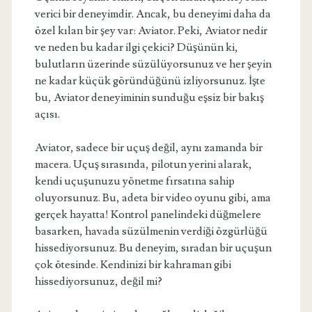
verici bir deneyimdir. Ancak, bu deneyimi daha da
özel kılan bir şey var: Aviator. Peki, Aviator nedir
ve neden bu kadar ilgi çekici? Düşünün ki,
bulutların üzerinde süzülüyorsunuz ve her şeyin
ne kadar küçük göründüğünü izliyorsunuz. İşte
bu, Aviator deneyiminin sunduğu eşsiz bir bakış
açısı.
Aviator, sadece bir uçuş değil, aynı zamanda bir
macera. Uçuş sırasında, pilotun yerini alarak,
kendi uçuşunuzu yönetme fırsatına sahip
oluyorsunuz. Bu, adeta bir video oyunu gibi, ama
gerçek hayatta! Kontrol panelindeki düğmelere
basarken, havada süzülmenin verdiği özgürlüğü
hissediyorsunuz. Bu deneyim, sıradan bir uçuşun
çok ötesinde. Kendinizi bir kahraman gibi
hissediyorsunuz, değil mi?