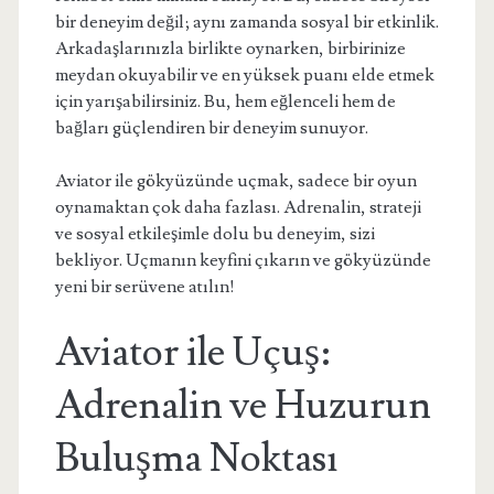
bir deneyim değil; aynı zamanda sosyal bir etkinlik.
Arkadaşlarınızla birlikte oynarken, birbirinize
meydan okuyabilir ve en yüksek puanı elde etmek
için yarışabilirsiniz. Bu, hem eğlenceli hem de
bağları güçlendiren bir deneyim sunuyor.
Aviator ile gökyüzünde uçmak, sadece bir oyun
oynamaktan çok daha fazlası. Adrenalin, strateji
ve sosyal etkileşimle dolu bu deneyim, sizi
bekliyor. Uçmanın keyfini çıkarın ve gökyüzünde
yeni bir serüvene atılın!
Aviator ile Uçuş:
Adrenalin ve Huzurun
Buluşma Noktası