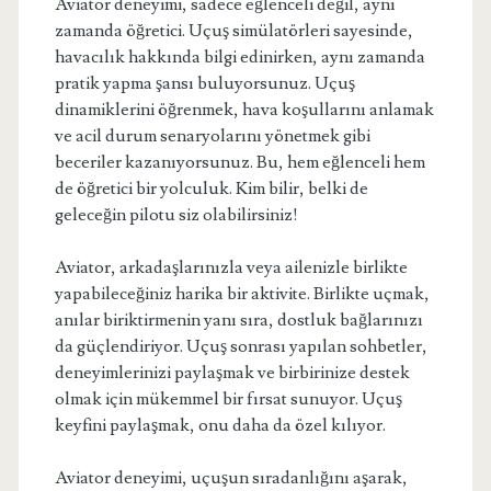
Aviator deneyimi, sadece eğlenceli değil, aynı
zamanda öğretici. Uçuş simülatörleri sayesinde,
havacılık hakkında bilgi edinirken, aynı zamanda
pratik yapma şansı buluyorsunuz. Uçuş
dinamiklerini öğrenmek, hava koşullarını anlamak
ve acil durum senaryolarını yönetmek gibi
beceriler kazanıyorsunuz. Bu, hem eğlenceli hem
de öğretici bir yolculuk. Kim bilir, belki de
geleceğin pilotu siz olabilirsiniz!
Aviator, arkadaşlarınızla veya ailenizle birlikte
yapabileceğiniz harika bir aktivite. Birlikte uçmak,
anılar biriktirmenin yanı sıra, dostluk bağlarınızı
da güçlendiriyor. Uçuş sonrası yapılan sohbetler,
deneyimlerinizi paylaşmak ve birbirinize destek
olmak için mükemmel bir fırsat sunuyor. Uçuş
keyfini paylaşmak, onu daha da özel kılıyor.
Aviator deneyimi, uçuşun sıradanlığını aşarak,