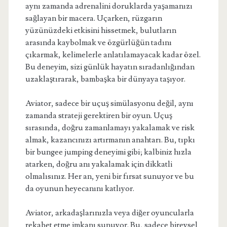
aynı zamanda adrenalini doruklarda yaşamanızı
sağlayan bir macera. Uçarken, rüzgarın
yüzünüzdeki etkisini hissetmek, bulutların
arasında kaybolmak ve özgürlüğün tadını
çıkarmak, kelimelerle anlatılamayacak kadar özel.
Bu deneyim, sizi günlük hayatın sıradanlığından
uzaklaştırarak, bambaşka bir dünyaya taşıyor.
Aviator, sadece bir uçuş simülasyonu değil, aynı
zamanda strateji gerektiren bir oyun. Uçuş
sırasında, doğru zamanlamayı yakalamak ve risk
almak, kazancınızı artırmanın anahtarı. Bu, tıpkı
bir bungee jumping deneyimi gibi; kalbiniz hızla
atarken, doğru anı yakalamak için dikkatli
olmalısınız. Her an, yeni bir fırsat sunuyor ve bu
da oyunun heyecanını katlıyor.
Aviator, arkadaşlarınızla veya diğer oyuncularla
rekabet etme imkanı sunuyor. Bu, sadece bireysel