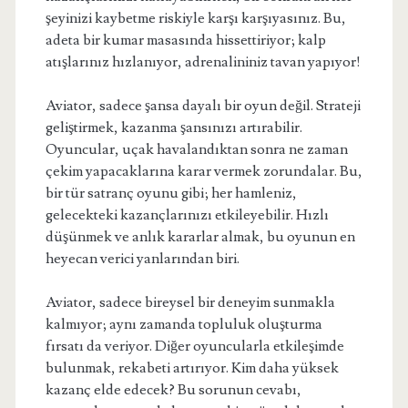
şeyinizi kaybetme riskiyle karşı karşıyasınız. Bu,
adeta bir kumar masasında hissettiriyor; kalp
atışlarınız hızlanıyor, adrenalininiz tavan yapıyor!
Aviator, sadece şansa dayalı bir oyun değil. Strateji
geliştirmek, kazanma şansınızı artırabilir.
Oyuncular, uçak havalandıktan sonra ne zaman
çekim yapacaklarına karar vermek zorundalar. Bu,
bir tür satranç oyunu gibi; her hamleniz,
gelecekteki kazançlarınızı etkileyebilir. Hızlı
düşünmek ve anlık kararlar almak, bu oyunun en
heyecan verici yanlarından biri.
Aviator, sadece bireysel bir deneyim sunmakla
kalmıyor; aynı zamanda topluluk oluşturma
fırsatı da veriyor. Diğer oyuncularla etkileşimde
bulunmak, rekabeti artırıyor. Kim daha yüksek
kazanç elde edecek? Bu sorunun cevabı,