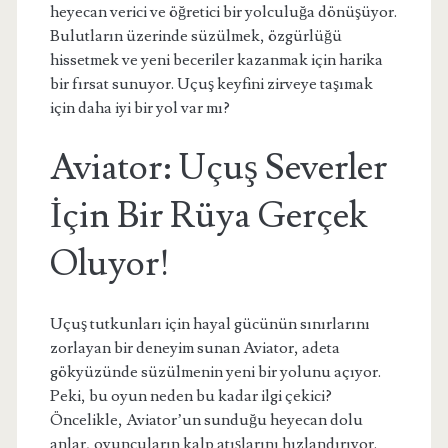
heyecan verici ve öğretici bir yolculuğa dönüşüyor.
Bulutların üzerinde süzülmek, özgürlüğü
hissetmek ve yeni beceriler kazanmak için harika
bir fırsat sunuyor. Uçuş keyfini zirveye taşımak
için daha iyi bir yol var mı?
Aviator: Uçuş Severler
İçin Bir Rüya Gerçek
Oluyor!
Uçuş tutkunları için hayal gücünün sınırlarını
zorlayan bir deneyim sunan Aviator, adeta
gökyüzünde süzülmenin yeni bir yolunu açıyor.
Peki, bu oyun neden bu kadar ilgi çekici?
Öncelikle, Aviator’un sunduğu heyecan dolu
anlar, oyuncuların kalp atışlarını hızlandırıyor.