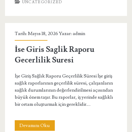
UNCATEGORIZED
Kendi
Kendine
Kapaniyorsa
Tarih: Mayıs 18, 2026 Yazar:
admin
Ne
Yapilmali
İse Giris Saglik Raporu
Gecerlilik Suresi
İşe Giriş Sağlık Raporu Geçerlilik Süresi İşe giriş
sağlık raporlarının geçerlilik süresi, çalışanların
sağlık durumlarının değerlendirilmesi açısından
büyük önem taşır. Bu raporlar, iş yerinde sağlıklı
bir ortam oluşturmak için gereklidir.…
İse
Devamını Oku