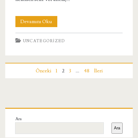
Sabiha
Devamını Oku
Gokcen
UNCATEGORIZED
Flughafen
Transfer
Ohne
Yazı
Önceki
1
2
3
…
48
İleri
Stress
sayfalaması
Buchen
Birincil
Yan
Ara
Ara
Menü