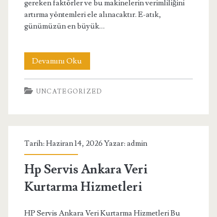
gereken faktörler ve bu makinelerin verimliliğini
artırma yöntemleri ele alınacaktır. E-atık,
günümüzün en büyük…
Designing
Devamını Oku
An
UNCATEGORIZED
Efficient
E
Waste
Tarih: Haziran 14, 2026 Yazar:
admin
Recycling
Machine
Hp Servis Ankara Veri
Kurtarma Hizmetleri
HP Servis Ankara Veri Kurtarma Hizmetleri Bu