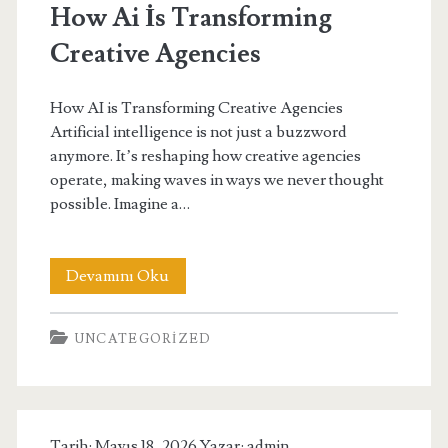
How Ai İs Transforming
Creative Agencies
How AI is Transforming Creative Agencies
Artificial intelligence is not just a buzzword
anymore. It’s reshaping how creative agencies
operate, making waves in ways we never thought
possible. Imagine a…
How
Devamını Oku
Ai
UNCATEGORIZED
İs
Transforming
Creative
Tarih: Mayıs 18, 2026 Yazar:
admin