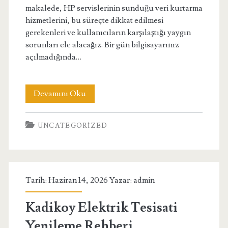
makalede, HP servislerinin sunduğu veri kurtarma
hizmetlerini, bu süreçte dikkat edilmesi
gerekenleri ve kullanıcıların karşılaştığı yaygın
sorunları ele alacağız. Bir gün bilgisayarınız
açılmadığında…
Hp
Devamını Oku
Servis
UNCATEGORIZED
Ankara
Veri
Kurtarma
Tarih: Haziran 14, 2026 Yazar:
admin
Hizmetleri
Kadikoy Elektrik Tesisati
Yenileme Rehberi